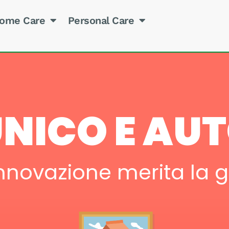
ome Care
Personal Care
NICO E AU
innovazione merita la g