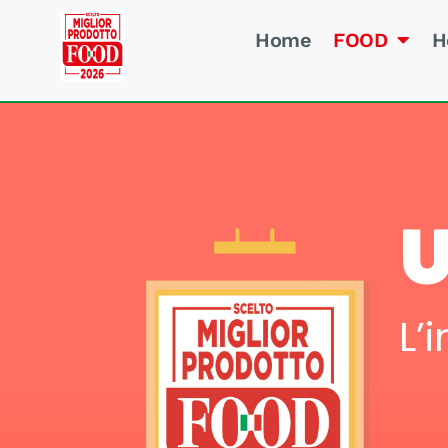
Home
FOOD
H
U
L’