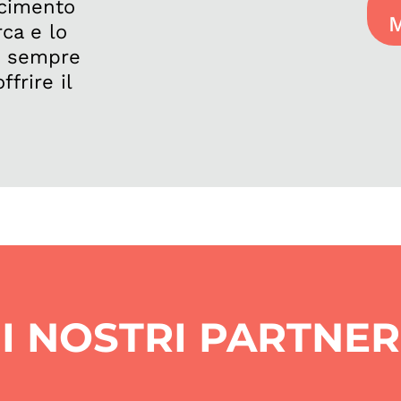
scimento
M
rca e lo
e, sempre
frire il
I NOSTRI PARTNER